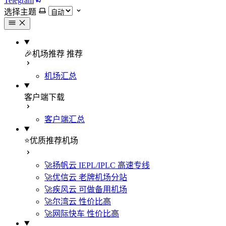
Telegram
选择主题
🎉机场推荐
推荐
机场汇总
客户端下载
客户端汇总
⭐️优质推荐机场
🚀扬帆云
IEPL/IPLC 高速专线
🚀优信云
老牌机场分站
🚀疾风云
可做备用机场
🚀尔湾云
性价比高
🚀网际快车
性价比高