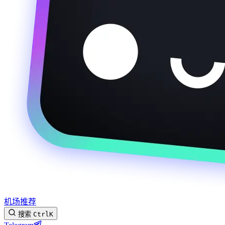
机场推荐
搜索
Ctrl
K