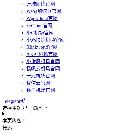
万城网络官网
Web3加速器官网
WgetCloud官网
xgCloud官网
小C机场官网
小鸡快跑机场官网
Xlinkworld官网
XXAI机场官网
小旋风机场官网
扬帆云机场官网
一元机场官网
优信云官网
逐日机场官网
Telegram
选择主题
本页内容
概述