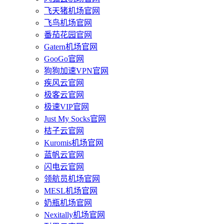
飞天猪机场官网
飞鸟机场官网
番茄花园官网
Gatern机场官网
GooGo官网
狗狗加速VPN官网
疾风云官网
极客云官网
极速VIP官网
Just My Socks官网
桔子云官网
Kuromis机场官网
蓝帆云官网
闪电云官网
领航员机场官网
MESL机场官网
奶瓶机场官网
Nexitally机场官网