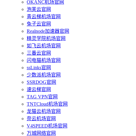
OKANC机场官网
泡芙云官网
青云梯机场官网
兔子云官网
Realnode加速器官网
精灵学院机场官网
如飞云机场官网
三番云官网
闪电猫机场官网
ssLinks官网
少数派机场官网
SSRDOG官网
速云梯官网
TAG VPN官网
TNTCloud机场官网
龙猫云机场官网
奈云机场官网
V4SPEED机场官网
万城网络官网