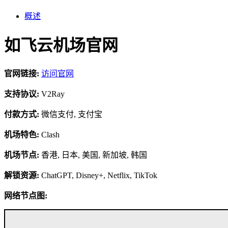
概述
如飞云机场官网
官网链接:
访问官网
支持协议:
V2Ray
付款方式:
微信支付, 支付宝
机场特色:
Clash
机场节点:
香港, 日本, 美国, 新加坡, 韩国
解锁资源:
ChatGPT, Disney+, Netflix, TikTok
网络节点图: