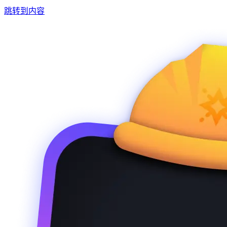
跳转到内容