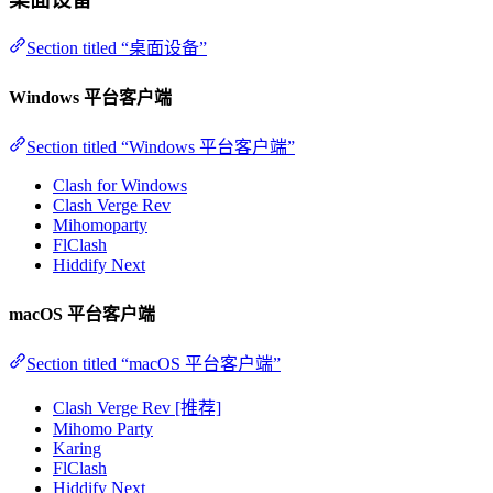
Section titled “桌面设备”
Windows 平台客户端
Section titled “Windows 平台客户端”
Clash for Windows
Clash Verge Rev
Mihomoparty
FlClash
Hiddify Next
macOS 平台客户端
Section titled “macOS 平台客户端”
Clash Verge Rev [推荐]
Mihomo Party
Karing
FlClash
Hiddify Next