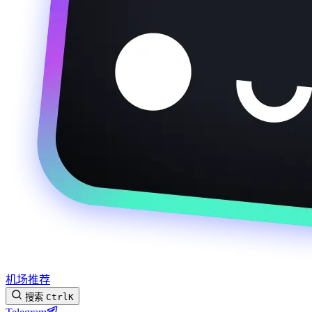
机场推荐
搜索
Ctrl
K