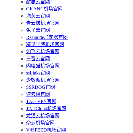
耐思云官网
OKANC机场官网
泡芙云官网
青云梯机场官网
兔子云官网
Realnode加速器官网
精灵学院机场官网
如飞云机场官网
三番云官网
闪电猫机场官网
ssLinks官网
少数派机场官网
SSRDOG官网
速云梯官网
TAG VPN官网
TNTCloud机场官网
龙猫云机场官网
奈云机场官网
V4SPEED机场官网