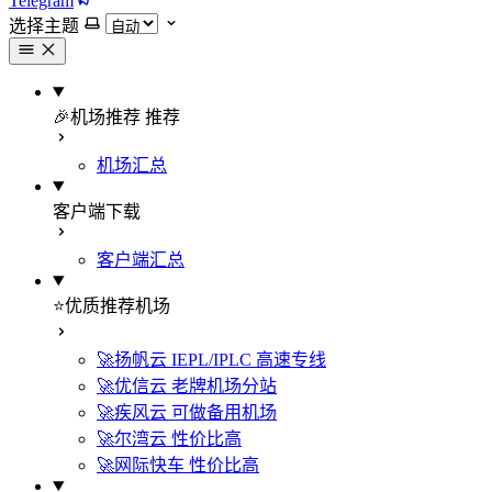
Telegram
选择主题
🎉机场推荐
推荐
机场汇总
客户端下载
客户端汇总
⭐️优质推荐机场
🚀扬帆云
IEPL/IPLC 高速专线
🚀优信云
老牌机场分站
🚀疾风云
可做备用机场
🚀尔湾云
性价比高
🚀网际快车
性价比高