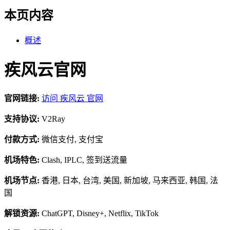
本页内容
概述
疾风云官网
官网链接:
访问 疾风云 官网
支持协议:
V2Ray
付款方式:
微信支付, 支付宝
机场特色:
Clash, IPLC, 签到送流量
机场节点:
香港, 日本, 台湾, 美国, 新加坡, 马来西亚, 韩国, 法
国
解锁资源:
ChatGPT, Disney+, Netflix, TikTok