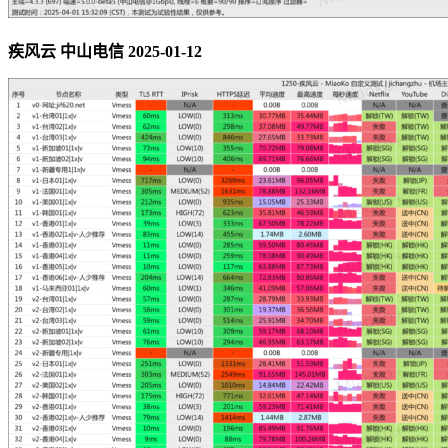
疾风云 中山电信 2025-01-12