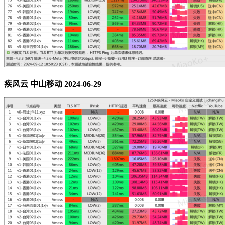
疾风云 中山移动 2024-06-29