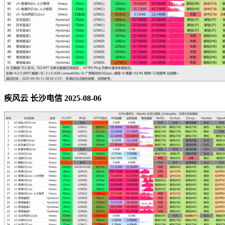
疾风云 长沙电信 2025-08-06