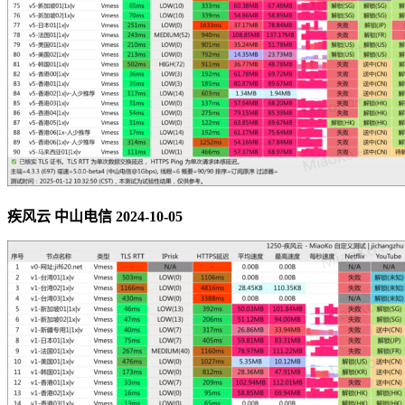
疾风云 中山电信 2024-10-05